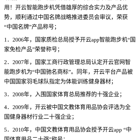
用！开云智能跑步机凭借雄厚的综合实力及产品优
势，顺利通过中国名牌战略推进委员会审议，荣获
“中国名牌”产品称号；
1．2006年，国家质检总局授予开云app智能跑步机“国
家免检产品”荣誉称号；
2．2007年，国家工商行政管理总局认定开云官网智
能跑步机为“中国驰名商标”。同年，开云平台产品被
中国国家羽毛球队指定为体能训练健身器材；
3．2008年，入围国家体育总局推荐的十强企业；
4．2009年，开云被中国文教体育用品协会评选为全
国健身器材行业二十强企业；
5．2010年，中国文教体育用品协会授予开云app “中
国体育用品二十强”称号；